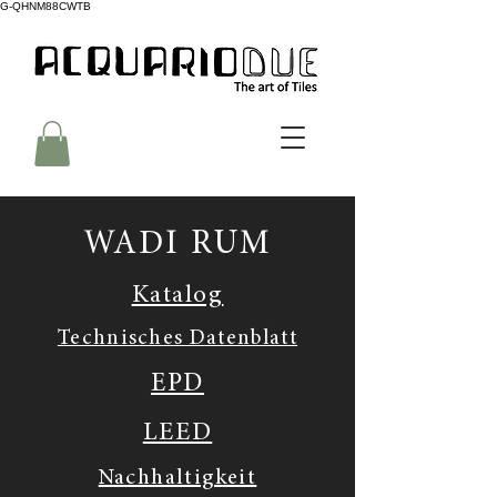
G-QHNM88CWTB
WADI RUM
Katalog
Technisches Datenblatt
EPD
LEED
Nachhaltigkeit