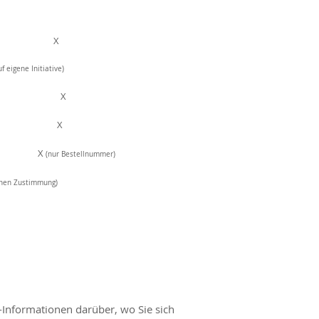
e X
f eigene Initiative)
X
 X X
 X
(nur Bestellnummer)
ichen Zustimmung)
-Informationen darüber, wo Sie sich