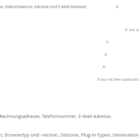
Nachname, Geburtsdatum, Adresse und E-Mail-Adresse) X
hen der Websit
lefonnummer
X
(nur au
X 
 von Bestellungen
ndienst X
tion (Newsletter usw.) X
(nur mit Ihrer ausdrückl
:
 Rechnungsadresse, Telefonnummer, E-Mail-Adresse.
, Browsertyp und -version, Zeitzone, Plug-In-Typen, Geolocation