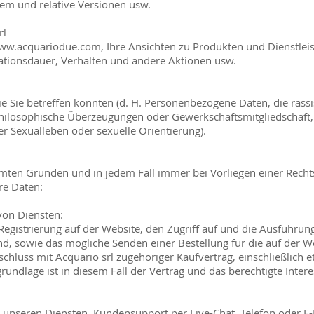
em und relative Versionen usw.
rl
ww.acquariodue.com
, Ihre Ansichten zu Produkten und Dienstlei
ationsdauer, Verhalten und andere Aktionen usw.
e Sie betreffen könnten (d. H. Personenbezogene Daten, die rassi
 philosophische Überzeugungen oder Gewerkschaftsmitgliedschaft,
 Sexualleben oder sexuelle Orientierung).
ten Gründen und in jedem Fall immer bei Vorliegen einer Rechts
re Daten:
von Diensten:
Registrierung auf der Website, den Zugriff auf und die Ausführun
ind, sowie das mögliche Senden einer Bestellung für die auf der 
hluss mit Acquario srl zugehöriger Kaufvertrag, einschließlich e
rundlage ist in diesem Fall der Vertrag und das berechtigte Intere
nseren Diensten, Kundensupport per Live-Chat, Telefon oder E-Ma