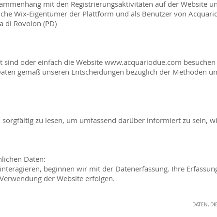
sammenhang mit den Registrierungsaktivitäten auf der Website u
liche Wix-Eigentümer der Plattform und als Benutzer von Acqua
ia di Rovolon (PD)
rt sind oder einfach die Website
www.acquariodue.com
besuchen 
e Daten gemäß unseren Entscheidungen bezüglich der Methoden un
en sorgfältig zu lesen, um umfassend darüber informiert zu sein,
nlichen Daten:
interagieren, beginnen wir mit der Datenerfassung. Ihre Erfassun
Verwendung der Website erfolgen.
E MIT UNS KOMMUNIZIEREN