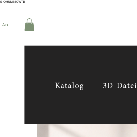
G-QHNM88CWTB
Anmelden
Katalog
3D-Datei