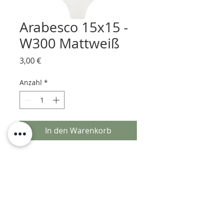
Arabesco 15x15 -
W300 Mattweiß
Preis
3,00 €
Anzahl
*
In den Warenkorb
Nr. 1 Musterstück einer
handgefertigten, glasierten
Keramikfliese von Arabesco.